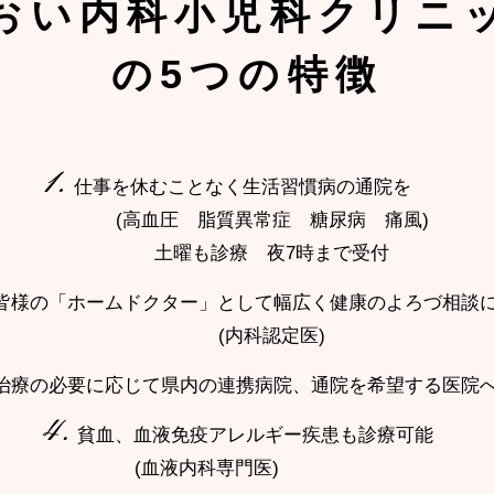
おい内科小児科
クリニ
の5つの特徴
仕事を休むことなく生活習慣病の通院を
(高血圧 脂質異常症 糖尿病 痛風)
土曜も診療 夜7時まで受付
皆様の「ホームドクター」として幅広く健康のよろづ相談
(内科認定医)
治療の必要に応じて県内の連携病院、通院を希望する医院
貧血、血液免疫アレルギー疾患も診療可能
(血液内科専門医)