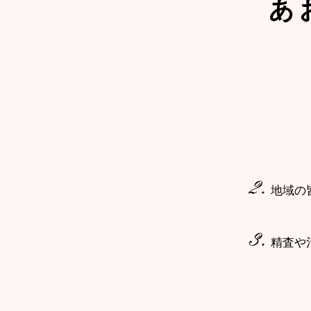
あ
地域の
精査や