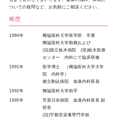
ついての疑問など、お気軽にご相談ください。
略歴
1984年
獨協医科大学医学部 卒業
獨協医科大学勤務および
(旧)国立栃木病院 (現)栃木医療
センター 内科にて臨床研修
1991年
医学博士 （獨協医科大学大学
院 内科学）
都立駒込病院 血液内科医員
1992年
獨協医科大学助手
1995年
芳賀日赤病院 血液内科医長 副
部長
(旧)宇都宮栄養専門学校